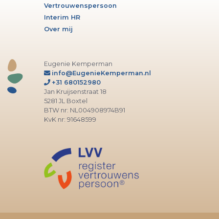
Vertrouwenspersoon
Interim HR
Over mij
Eugenie Kemperman
info@EugenieKemperman.nl
+31 680152980
Jan Kruijsenstraat 18
5281 JL Boxtel
BTW nr: NL004908974B91
KvK nr: 91648599