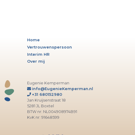
Home
Vertrouwenspersoon
Interim HR
Over mij
Eugenie Kemperman
info@EugenieKemperman.nl
+31 680152980
Jan Kruijsenstraat 18
5281 JL Boxtel
BTW nr: NL004908974B91
KvK nr: 91648599